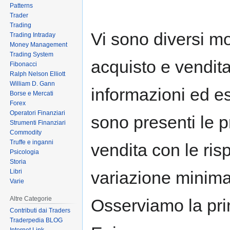
Patterns
Trader
Trading
Vi sono diversi mo
Trading Intraday
Money Management
Trading System
acquisto e vendi
Fibonacci
Ralph Nelson Elliott
William D. Gann
informazioni ed es
Borse e Mercati
Forex
Operatori Finanziari
sono presenti le p
Strumenti Finanziari
Commodity
Truffe e inganni
vendita con le rispe
Psicologia
Storia
Libri
variazione minima
Varie
Altre Categorie
Osserviamo la pri
Contributi dai Traders
Traderpedia BLOG