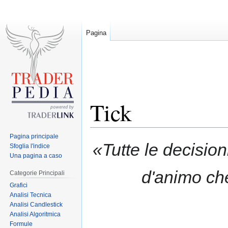
Pagina
Tick
Pagina principale
Jump
Jump
«Tutte le decision
Sfoglia l'indice
to
to
Una pagina a caso
navigation
search
d'animo che
Categorie Principali
Grafici
Analisi Tecnica
Analisi Candlestick
Analisi Algoritmica
Formule