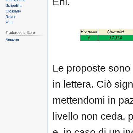
Eni.
Internet Link
Scripofilia
Glossario
Relax
Film
Traderpedia Store
Amazon
Le proposte sono 
in lettera. Ciò sig
mettendomi in paz
livello non ceda, 
e, in caso di un i