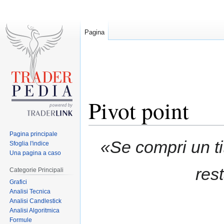
Pagina
Pivot point
Pagina principale
Jump
Jump
«Se compri un ti
Sfoglia l'indice
to
to
Una pagina a caso
navigation
search
res
Categorie Principali
Grafici
Analisi Tecnica
Analisi Candlestick
Analisi Algoritmica
Formule