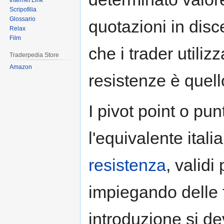
Internet Link
Scripofilia
Glossario
quotazioni in disc
Relax
Film
che i trader utiliz
Traderpedia Store
Amazon
resistenze è quello
I pivot point o pun
l'equivalente itali
resistenza
, validi
impiegando delle 
introduzione si de