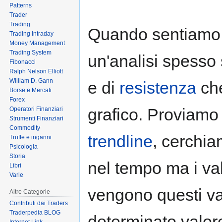
Patterns
Trader
Trading
Quando sentiamo
Trading Intraday
Money Management
Trading System
un'analisi spesso 
Fibonacci
Ralph Nelson Elliott
William D. Gann
e di
resistenza
che
Borse e Mercati
Forex
grafico. Proviamo 
Operatori Finanziari
Strumenti Finanziari
Commodity
trendline
, cerchia
Truffe e inganni
Psicologia
Storia
nel tempo ma i va
Libri
Varie
vengono questi va
Altre Categorie
Contributi dai Traders
Traderpedia BLOG
determinato valor