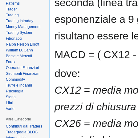
seconda (linea tr
Patterns
Trader
Trading
esponenziale a 9 g
Trading Intraday
Money Management
risultano essere l
Trading System
Fibonacci
Ralph Nelson Elliott
William D. Gann
MACD = ( CX12 - 
Borse e Mercati
Forex
Operatori Finanziari
dove:
Strumenti Finanziari
Commodity
Truffe e inganni
CX12 = media mob
Psicologia
Storia
Libri
prezzi di chiusura
Varie
Altre Categorie
CX26 = media mob
Contributi dai Traders
Traderpedia BLOG