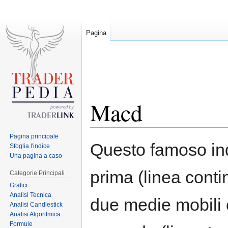
Pagina
Macd
Pagina principale
Jump
Jump
Questo famoso ind
Sfoglia l'indice
to
to
Una pagina a caso
navigation
search
prima (linea conti
Categorie Principali
Grafici
Analisi Tecnica
due medie mobili e
Analisi Candlestick
Analisi Algoritmica
Formule