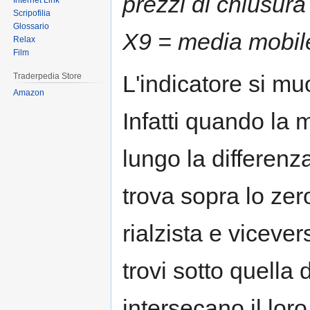
prezzi di chiusura
Internet Link
Scripofilia
Glossario
X9 = media mobil
Relax
Film
L'indicatore si mu
Traderpedia Store
Amazon
Infatti quando la 
lungo la differenza
trova sopra lo ze
rialzista e viceve
trovi sotto quella
intersecano il loro