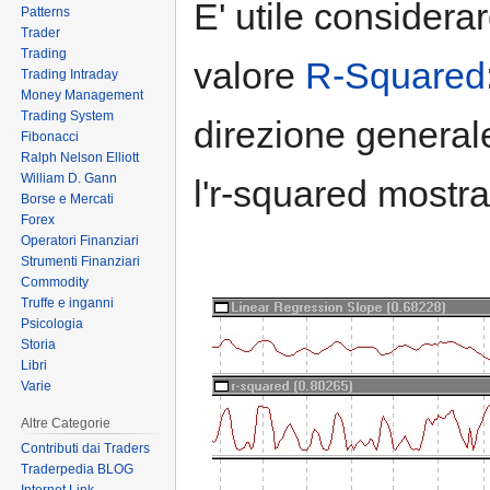
E' utile considera
Patterns
Trader
Trading
valore
R-Squared
Trading Intraday
Money Management
Trading System
direzione generale
Fibonacci
Ralph Nelson Elliott
William D. Gann
l'r-squared mostra
Borse e Mercati
Forex
Operatori Finanziari
Strumenti Finanziari
Commodity
Truffe e inganni
Psicologia
Storia
Libri
Varie
Altre Categorie
Contributi dai Traders
Traderpedia BLOG