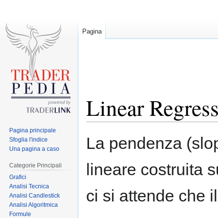
Pagina
Linear Regres
Pagina principale
Jump
Jump
La pendenza (slope
Sfoglia l'indice
to
to
Una pagina a caso
navigation
search
lineare costruita 
Categorie Principali
Grafici
Analisi Tecnica
ci si attende che 
Analisi Candlestick
Analisi Algoritmica
Formule