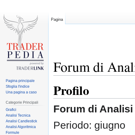
Pagina
Forum di Anali
Pagina principale
Profilo
Jump
Jump
Sfoglia l'indice
to
to
Una pagina a caso
navigation
search
Categorie Principali
Forum di Analisi
Grafici
Analisi Tecnica
Analisi Candlestick
Periodo: giugno
Analisi Algoritmica
Formule