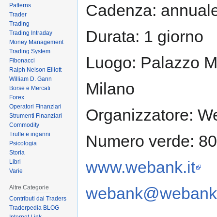
Cadenza: annual
Patterns
Trader
Trading
Durata: 1 giorno
Trading Intraday
Money Management
Trading System
Luogo: Palazzo Me
Fibonacci
Ralph Nelson Elliott
William D. Gann
Milano
Borse e Mercati
Forex
Operatori Finanziari
Organizzatore: W
Strumenti Finanziari
Commodity
Truffe e inganni
Numero verde: 8
Psicologia
Storia
www.webank.it
Libri
Varie
Altre Categorie
webank@webank.
Contributi dai Traders
Traderpedia BLOG