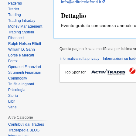
info@editricelefonti.it
Patterns
Trader
Dettaglio
Trading
Trading Intraday
Evento gratuito con cadenza annuale che
Money Management
Trading System
Fibonacci
Ralph Nelson Elliott
Questa pagina è stata modificata per l'ultima vo
William D. Gann
Borse e Mercati
Informativa sulla privacy
Informazioni su tra
Forex
Operatori Finanziari
Top Sponsor
Strumenti Finanziari
Commodity
Truffe e inganni
Psicologia
Storia
Libri
Varie
Altre Categorie
Contributi dai Traders
Traderpedia BLOG