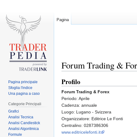
Pagina
Forum Trading & Fo
Profilo
Jump
Jump
Pagina principale
to
to
Sfoglia l'indice
Forum Trading & Forex
Una pagina a caso
navigation
search
Periodo: Aprile
Categorie Principali
Cadenza: annuale
Grafici
Luogo: Lugano - Svizzera
Analisi Tecnica
Organizzatore: Editrice Le Fonti
Analisi Candlestick
Centralino: 0287386306
Analisi Algoritmica
www.editricelefonti.it
Formule