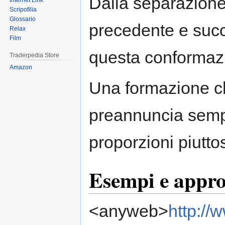
Dalla separazione
Internet Link
Scripofilia
Glossario
precedente e succe
Relax
Film
questa conformazi
Traderpedia Store
Amazon
Una formazione ch
preannuncia semp
proporzioni piutto
Esempi e appr
<anyweb>
http://