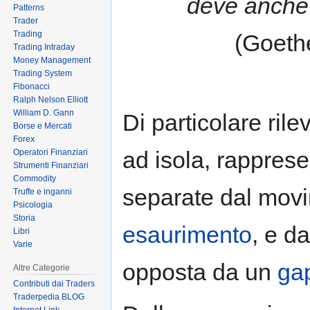
deve anche 
Patterns
Trader
Trading
(Goeth
Trading Intraday
Money Management
Trading System
Fibonacci
Ralph Nelson Elliott
William D. Gann
Di particolare ril
Borse e Mercati
Forex
ad isola, rapprese
Operatori Finanziari
Strumenti Finanziari
Commodity
separate dal mov
Truffe e inganni
Psicologia
Storia
esaurimento
, e d
Libri
Varie
opposta da un
gap
Altre Categorie
Contributi dai Traders
Traderpedia BLOG