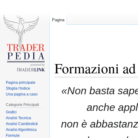
Pagina
Formazioni ad 
Pagina principale
Jump
Jump
«Non basta sape
Sfoglia l'indice
to
to
Una pagina a caso
navigation
search
anche appl
Categorie Principali
Grafici
Analisi Tecnica
non è abbastanza
Analisi Candlestick
Analisi Algoritmica
Formule