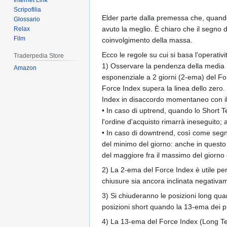
Internet Link
Scripofilia
Elder parte dalla premessa che, quando i
Glossario
avuto la meglio. È chiaro che il segno del
Relax
Film
coinvolgimento della massa.
Ecco le regole su cui si basa l'operativi
Traderpedia Store
1) Osservare la pendenza della media m
Amazon
esponenziale a 2 giorni (2-ema) del Fo
Force Index supera la linea dello zero.
Index in disaccordo momentaneo con il tr
• In caso di uptrend, quando lo Short 
l'ordine d'acquisto rimarrà ineseguito; 
• In caso di downtrend, così come segn
del minimo del giorno: anche in questo 
del maggiore fra il massimo del giorno
2) La 2-ema del Force Index è utile pe
chiusure sia ancora inclinata negativa
3) Si chiuderanno le posizioni long quan
posizioni short quando la 13-ema dei p
4) La 13-ema del Force Index (Long Term 