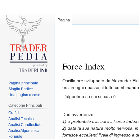
Pagina
Force Index
Jump
Jump
Oscillatore sviluppato da Alexander Elder
Pagina principale
to
to
orsi in ogni ribasso, il tutto combinando
Sfoglia l'indice
navigation
search
Una pagina a caso
L'algoritmo su cui si basa è:
Categorie Principali
Grafici
Due avvertenze:
Analisi Tecnica
1) è preferibile tracciare il Force Ind
Analisi Candlestick
2) data la sua natura molto nervosa, in
Analisi Algoritmica
fornisce eccellenti livelli di ingresso 
Formule