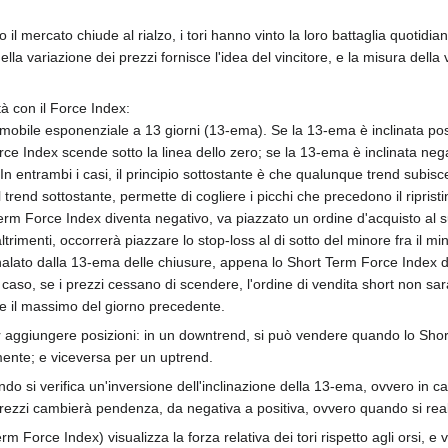
l mercato chiude al rialzo, i tori hanno vinto la loro battaglia quotidia
la variazione dei prezzi fornisce l'idea del vincitore, e la misura della var
tà con il Force Index:
obile esponenziale a 13 giorni (13-ema). Se la 13-ema è inclinata pos
rce Index scende sotto la linea dello zero; se la 13-ema è inclinata ne
 In entrambi i casi, il principio sottostante è che qualunque trend subis
end sottostante, permette di cogliere i picchi che precedono il ripristi
Term Force Index diventa negativo, va piazzato un ordine d'acquisto al
altrimenti, occorrerà piazzare lo stop-loss al di sotto del minore fra il 
alato dalla 13-ema delle chiusure, appena lo Short Term Force Index di
caso, se i prezzi cessano di scendere, l'ordine di vendita short non sar
 e il massimo del giorno precedente.
r aggiungere posizioni: in un downtrend, si può vendere quando lo Shor
mente; e viceversa per un uptrend.
do si verifica un'inversione dell'inclinazione della 13-ema, ovvero in c
rezzi cambierà pendenza, da negativa a positiva, ovvero quando si reali
Force Index) visualizza la forza relativa dei tori rispetto agli orsi, e v