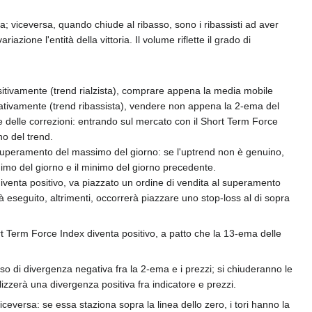
na; viceversa, quando chiude al ribasso, sono i ribassisti ad aver
iazione l'entità della vittoria. Il volume riflette il grado di
itivamente (trend rialzista), comprare appena la media mobile
gativamente (trend ribassista), vendere non appena la 2-ema del
ce delle correzioni: entrando sul mercato con il Short Term Force
no del trend.
 superamento del massimo del giorno: se l'uptrend non è genuino,
minimo del giorno e il minimo del giorno precedente.
venta positivo, va piazzato un ordine di vendita al superamento
à eseguito, altrimenti, occorrerà piazzare uno stop-loss al di sopra
t Term Force Index diventa positivo, a patto che la 13-ema delle
aso di divergenza negativa fra la 2-ema e i prezzi; si chiuderanno le
zzerà una divergenza positiva fra indicatore e prezzi.
iceversa: se essa staziona sopra la linea dello zero, i tori hanno la