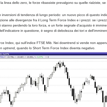
la linea dello zero, le forze ribassiste prevalgono su quelle rialziste, s
le inversioni di tendenza di lungo periodo: un nuovo picco di questo ind
nzione alle divergenze fra il Long Term Force Index e i prezzi: se i pr
si stanno perdendo la loro forza, e un forte segnale d'acquisto è immi
indicatore in questione, è segno di debolezza dei tori e dell'imminenz
e Index, qui sull'indice FTSE Mib. Nei downtrend si vende non appena i
 un uptrend, quando lo Short Term Force Index diventa negativo.