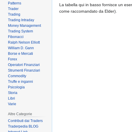
Patterns
La tabella qui in basso fornisce un ese
Trader
come raccomandato da Elder).
Trading
Trading Intraday
Money Management
Trading System
Fibonacci
Ralph Nelson Elliott
William D. Gann
Borse e Mercati
Forex
Operatori Finanziari
Strumenti Finanziari
Commodity
Truffe e inganni
Psicologia
Storia
Libri
Varie
Altre Categorie
Contributi dai Traders
Traderpedia BLOG