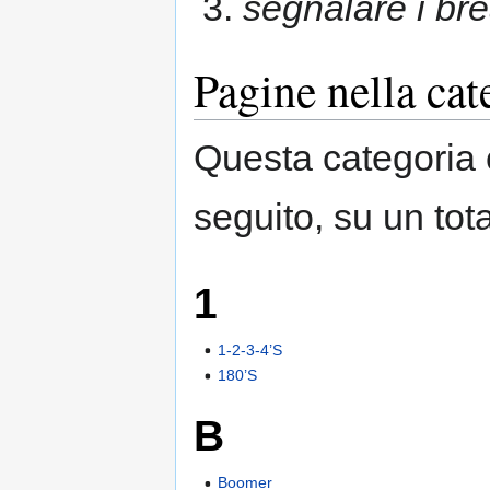
segnalare i brea
Pagine nella cat
Questa categoria 
seguito, su un tota
1
1-2-3-4’S
180’S
B
Boomer