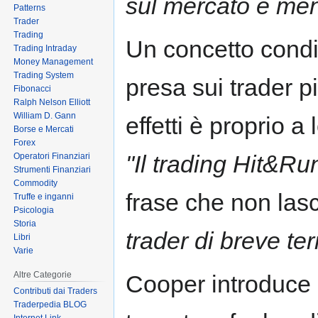
sul mercato e meno
Patterns
Trader
Trading
Un concetto condi
Trading Intraday
Money Management
Trading System
presa sui trader pi
Fibonacci
Ralph Nelson Elliott
William D. Gann
effetti è proprio a 
Borse e Mercati
Forex
"Il trading Hit&Ru
Operatori Finanziari
Strumenti Finanziari
Commodity
frase che non lasc
Truffe e inganni
Psicologia
Storia
trader di breve te
Libri
Varie
Altre Categorie
Cooper introduce i
Contributi dai Traders
Traderpedia BLOG