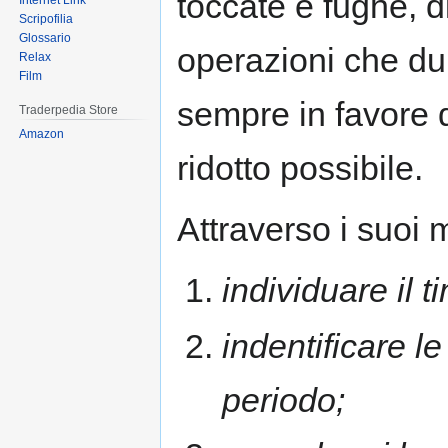
toccate e fughe, d
Internet Link
Scripofilia
Glossario
operazioni che du
Relax
Film
sempre in favore 
Traderpedia Store
Amazon
ridotto possibile.
Attraverso i suoi 
individuare il t
indentificare l
periodo;