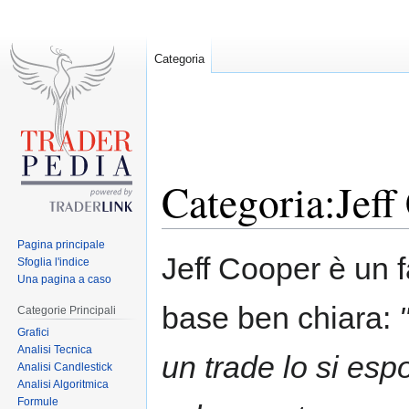
Categoria
Categoria:Jeff
Pagina principale
Jump
Jump
Jeff Cooper è un
Sfoglia l'indice
to
to
Una pagina a caso
navigation
search
base ben chiara:
Categorie Principali
Grafici
Analisi Tecnica
un trade lo si esp
Analisi Candlestick
Analisi Algoritmica
Formule