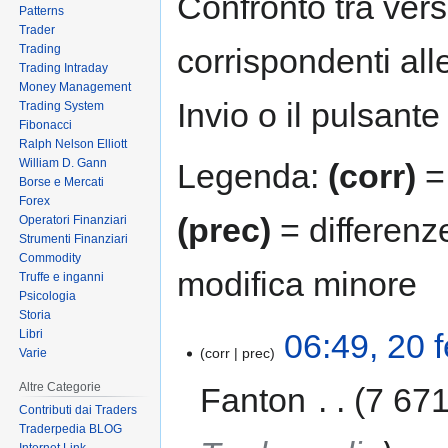
Confronto tra vers
Patterns
Trader
Trading
corrispondenti all
Trading Intraday
Money Management
Invio o il pulsante
Trading System
Fibonacci
Ralph Nelson Elliott
William D. Gann
Legenda:
(corr)
= 
Borse e Mercati
Forex
(prec)
= differenz
Operatori Finanziari
Strumenti Finanziari
Commodity
modifica minore
Truffe e inganni
Psicologia
Storia
Libri
06:49, 20 
corr
prec
Varie
Altre Categorie
Fanton
‎
7 671
Contributi dai Traders
Traderpedia BLOG