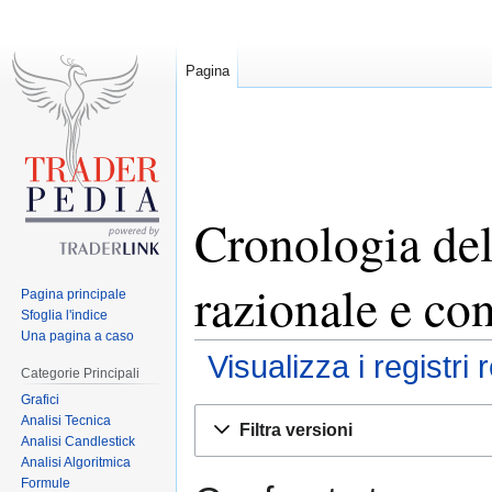
Pagina
Cronologia del
razionale e co
Pagina principale
Sfoglia l'indice
Una pagina a caso
Visualizza i registri 
Categorie Principali
Grafici
Jump
Jump
Analisi Tecnica
Filtra versioni
to
to
Analisi Candlestick
Analisi Algoritmica
navigation
search
Formule