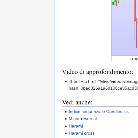
Video di approfondimento:
<html><a href="/vlive/videoliveim
hash=0bad326a1a6d108ce95acd356b04
Vedi anche:
Indice sequenziale Candlestick
Minor reversal
Harami
Harami cross