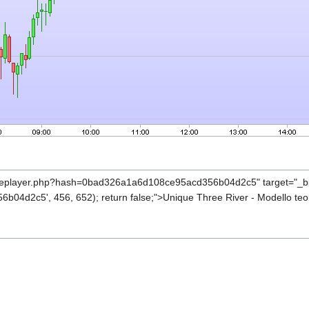
ageplayer.php?hash=0bad326a1a6d108ce95acd356b04d2c5" target="_blan
d2c5', 456, 652); return false;">Unique Three River - Modello teo