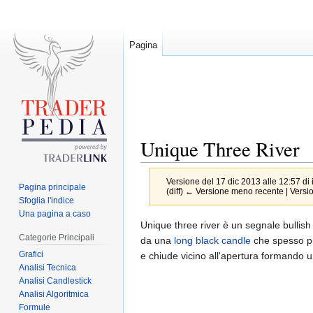
Pagina
Unique Three River
Versione del 17 dic 2013 alle 12:57 di
Pagina principale
(diff) ← Versione meno recente | Version
Sfoglia l'indice
Una pagina a caso
Jump
Jump
Unique three river è un segnale bullish 
Categorie Principali
to
to
da una
long black candle
che spesso p
Grafici
navigation
search
e chiude vicino all'apertura formando 
Analisi Tecnica
Analisi Candlestick
Analisi Algoritmica
Formule