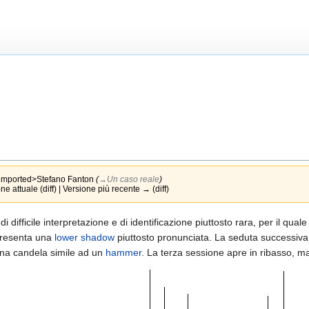
imported>Stefano Fanton
(
→‎Un caso reale
)
e attuale (diff) | Versione più recente → (diff)
di difficile interpretazione e di identificazione piuttosto rara, per il q
resenta una
lower shadow
piuttosto pronunciata. La seduta successiva 
una candela simile ad un
hammer
. La terza sessione apre in ribasso, 