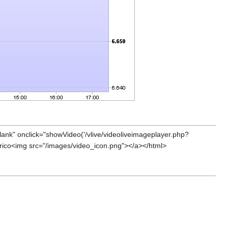
k" onclick="showVideo('/vlive/videoliveimageplayer.php?
rico<img src="/images/video_icon.png"></a></html>