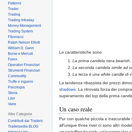
Patterns
Trader
Trading
Trading Intraday
Money Management
Trading System
Fibonacci
Ralph Nelson Elliott
William D. Gann
Le caratteristiche sono:
Borse e Mercati
Forex
La prima candela nera bearish;
Operatori Finanziari
La seconda candela simile ad 
Strumenti Finanziari
La terza è una white candle di 
Commodity
Truffe e inganni
La tendenza ribassista dei prezzi dimost
Psicologia
shadows
. La ritrovata forza dei compra
Storia
superamento del top della prima cande
Libri
Varie
Un caso reale
Altre Categorie
Pur con qualche piccola e trascurabile v
Contributi dai Traders
all'unique three river ci sono altri mo
Traderpedia BLOG
un engulfing bearish, un'evening star e