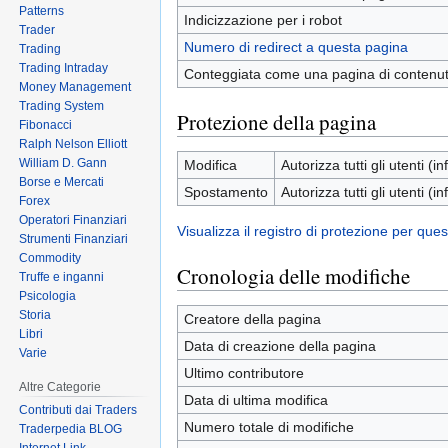
Patterns
Indicizzazione per i robot
Trader
Numero di redirect a questa pagina
Trading
Trading Intraday
Conteggiata come una pagina di contenu
Money Management
Trading System
Protezione della pagina
Fibonacci
Ralph Nelson Elliott
William D. Gann
Modifica
Autorizza tutti gli utenti (inf
Borse e Mercati
Spostamento
Autorizza tutti gli utenti (inf
Forex
Operatori Finanziari
Visualizza il registro di protezione per que
Strumenti Finanziari
Commodity
Cronologia delle modifiche
Truffe e inganni
Psicologia
Storia
Creatore della pagina
Libri
Data di creazione della pagina
Varie
Ultimo contributore
Altre Categorie
Data di ultima modifica
Contributi dai Traders
Numero totale di modifiche
Traderpedia BLOG