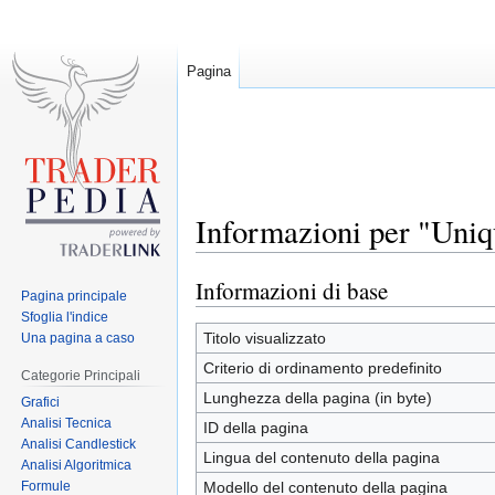
Pagina
Informazioni per "Uniq
Informazioni di base
Jump
Jump
Pagina principale
to
to
Sfoglia l'indice
navigation
search
Titolo visualizzato
Una pagina a caso
Criterio di ordinamento predefinito
Categorie Principali
Lunghezza della pagina (in byte)
Grafici
Analisi Tecnica
ID della pagina
Analisi Candlestick
Lingua del contenuto della pagina
Analisi Algoritmica
Formule
Modello del contenuto della pagina