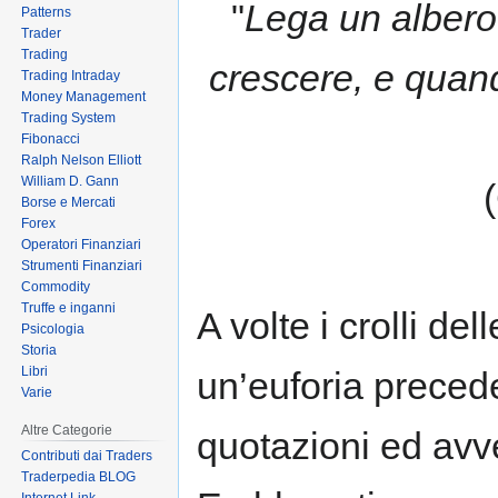
"
Lega un albero 
Patterns
to
to
Trader
navigation
search
Trading
crescere, e quand
Trading Intraday
Money Management
Trading System
Fibonacci
Ralph Nelson Elliott
William D. Gann
Borse e Mercati
Forex
Operatori Finanziari
Strumenti Finanziari
Commodity
Truffe e inganni
A volte i crolli de
Psicologia
Storia
Libri
un’euforia precede
Varie
Altre Categorie
quotazioni ed avv
Contributi dai Traders
Traderpedia BLOG