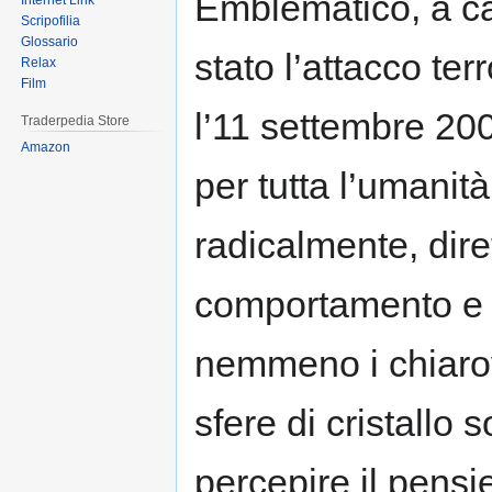
Emblematico, a ca
Internet Link
Scripofilia
Glossario
stato l’attacco ter
Relax
Film
l’11 settembre 20
Traderpedia Store
Amazon
per tutta l’umanit
radicalmente, dire
comportamento e il
nemmeno i chiarov
sfere di cristallo
percepire il pensier