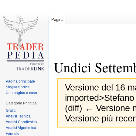
Pagina
Undici Settem
Pagina principale
Versione del 16 ma
Sfoglia l'indice
Una pagina a caso
imported>Stefano
Categorie Principali
(diff) ← Versione m
Grafici
Versione più recen
Analisi Tecnica
Analisi Candlestick
Analisi Algoritmica
Formule
Jump
Jump