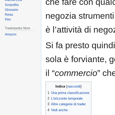
che fare con qualc
Internet Link
Scripofilia
Glossario
negozia strumenti 
Relax
Film
è l’attività di neg
Traderpedia Store
Amazon
Si fa presto quind
sola è forviante, 
il “
commercio
” che
Indice
1
Una prima classificazione
2
L'orizzonte temporale
3
Altre categorie di trader
4
Vedi anche: