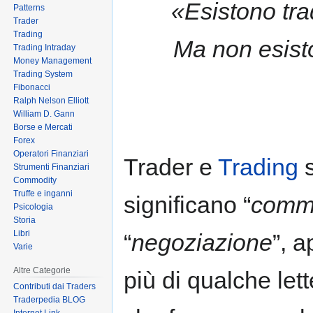
«Esistono tra
Patterns
to
to
Trader
navigation
search
Trading
Ma non esisto
Trading Intraday
Money Management
Trading System
Fibonacci
Ralph Nelson Elliott
William D. Gann
Borse e Mercati
Forex
Operatori Finanziari
Trader e
Trading
s
Strumenti Finanziari
Commodity
Truffe e inganni
significano “
comme
Psicologia
Storia
Libri
“
negoziazione
”, 
Varie
Altre Categorie
più di qualche let
Contributi dai Traders
Traderpedia BLOG