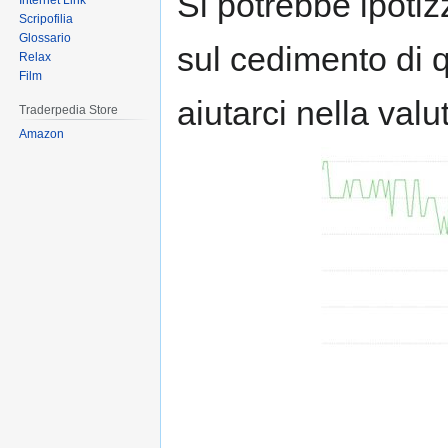
Si potrebbe ipoti
Internet Link
Scripofilia
Glossario
sul cedimento di q
Relax
Film
aiutarci nella valu
Traderpedia Store
Amazon