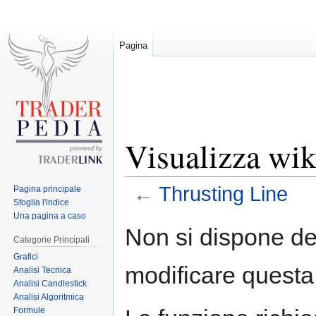
Pagina
Visualizza wik
←
Thrusting Line
Pagina principale
Sfoglia l'indice
Una pagina a caso
Jump
Jump
Non si dispone de
to
to
Categorie Principali
navigation
search
Grafici
modificare questa
Analisi Tecnica
Analisi Candlestick
Analisi Algoritmica
Formule