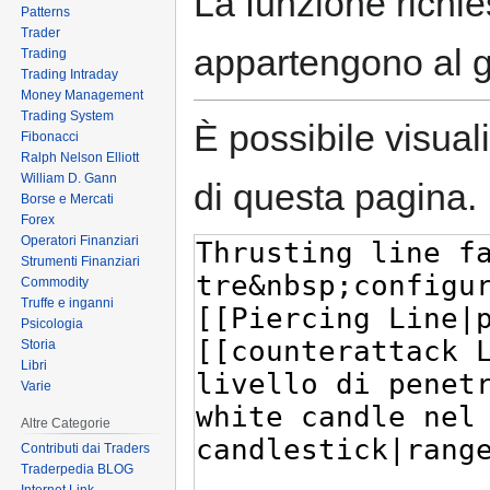
La funzione richies
Patterns
Trader
appartengono al 
Trading
Trading Intraday
Money Management
Trading System
È possibile visual
Fibonacci
Ralph Nelson Elliott
William D. Gann
di questa pagina.
Borse e Mercati
Forex
Operatori Finanziari
Strumenti Finanziari
Commodity
Truffe e inganni
Psicologia
Storia
Libri
Varie
Altre Categorie
Contributi dai Traders
Traderpedia BLOG