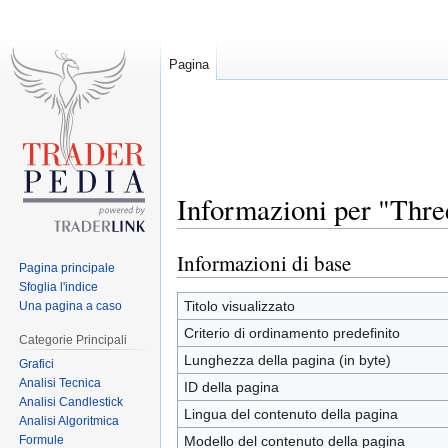
Pagina
Informazioni per "Three
Informazioni di base
Jump
Jump
Pagina principale
to
to
Sfoglia l'indice
navigation
search
Titolo visualizzato
Una pagina a caso
Criterio di ordinamento predefinito
Categorie Principali
Lunghezza della pagina (in byte)
Grafici
Analisi Tecnica
ID della pagina
Analisi Candlestick
Lingua del contenuto della pagina
Analisi Algoritmica
Formule
Modello del contenuto della pagina