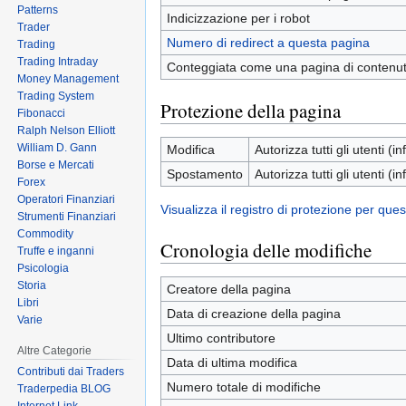
Patterns
Indicizzazione per i robot
Trader
Numero di redirect a questa pagina
Trading
Trading Intraday
Conteggiata come una pagina di contenu
Money Management
Trading System
Protezione della pagina
Fibonacci
Ralph Nelson Elliott
William D. Gann
Modifica
Autorizza tutti gli utenti (inf
Borse e Mercati
Spostamento
Autorizza tutti gli utenti (inf
Forex
Operatori Finanziari
Visualizza il registro di protezione per que
Strumenti Finanziari
Commodity
Cronologia delle modifiche
Truffe e inganni
Psicologia
Storia
Creatore della pagina
Libri
Data di creazione della pagina
Varie
Ultimo contributore
Altre Categorie
Data di ultima modifica
Contributi dai Traders
Numero totale di modifiche
Traderpedia BLOG