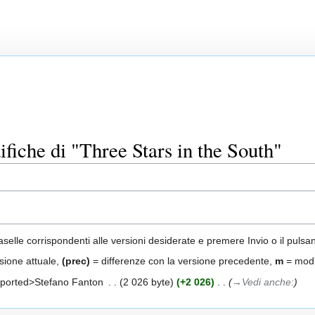
fiche di "Three Stars in the South"
aselle corrispondenti alle versioni desiderate e premere Invio o il pulsa
sione attuale,
(prec)
= differenze con la versione precedente,
m
= modi
ported>Stefano Fanton
‎
2 026 byte
+2 026
‎
→‎Vedi anche: