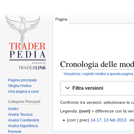
Pagina
Cronologia delle modi
Visualizza i registri relativi a questa pagina
Pagina principale
Jump
Jump
Sfoglia l'indice
Filtra versioni
to
to
Una pagina a caso
navigation
search
Categorie Principali
Confronto tra versioni: selezionare le c
Grafici
Legenda:
(corr)
= differenze con la ver
Analisi Tecnica
corr
prec
14:17, 13 feb 2013
‎
im
Analisi Candlestick
Analisi Algoritmica
Formule