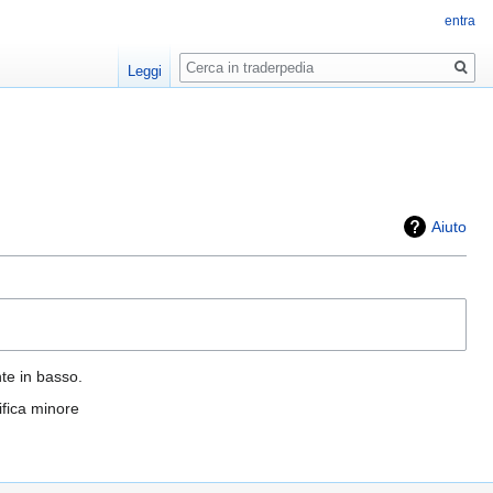
entra
Ricerca
Leggi
Aiuto
nte in basso.
fica minore