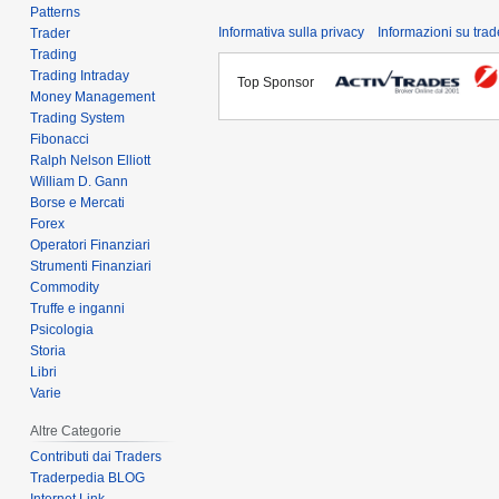
Patterns
Informativa sulla privacy
Informazioni su tra
Trader
Trading
Trading Intraday
Top Sponsor
Money Management
Trading System
Fibonacci
Ralph Nelson Elliott
William D. Gann
Borse e Mercati
Forex
Operatori Finanziari
Strumenti Finanziari
Commodity
Truffe e inganni
Psicologia
Storia
Libri
Varie
Altre Categorie
Contributi dai Traders
Traderpedia BLOG