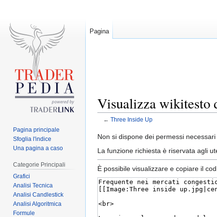
Pagina
Visualizza wikitesto 
←
Three Inside Up
Pagina principale
Jump
Jump
Non si dispone dei permessi necessari 
Sfoglia l'indice
to
to
Una pagina a caso
La funzione richiesta è riservata agli 
navigation
search
Categorie Principali
È possibile visualizzare e copiare il co
Grafici
Analisi Tecnica
Analisi Candlestick
Analisi Algoritmica
Formule