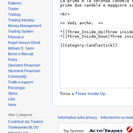
Patterns
Trader
Trading
Trading Intraday
Money Management
Trading System
Fibonacci
Ralph Nelson Elliott
William D. Gann
Borse e Mercati
Forex
Operatori Finanziari
Strumenti Finanziari
Commodity
Truffe e inganni
Psicologia
Torna a
Three Inside Up
.
Storia
Libri
Varie
Altre Categorie
Informativa sulla privacy
Informazioni su tra
Contributi dai Traders
Traderpedia BLOG
Top Sponsor