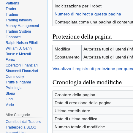
Patterns
Indicizzazione per i robot
Trader
Numero di redirect a questa pagina
Trading
Trading Intraday
Conteggiata come una pagina di contenu
Money Management
Trading System
Protezione della pagina
Fibonacci
Ralph Nelson Elliott
William D. Gann
Modifica
Autorizza tutti gli utenti (inf
Borse e Mercati
Spostamento
Autorizza tutti gli utenti (inf
Forex
Operatori Finanziari
Visualizza il registro di protezione per que
Strumenti Finanziari
Commodity
Cronologia delle modifiche
Truffe e inganni
Psicologia
Storia
Creatore della pagina
Libri
Data di creazione della pagina
Varie
Ultimo contributore
Altre Categorie
Data di ultima modifica
Contributi dai Traders
Numero totale di modifiche
Traderpedia BLOG