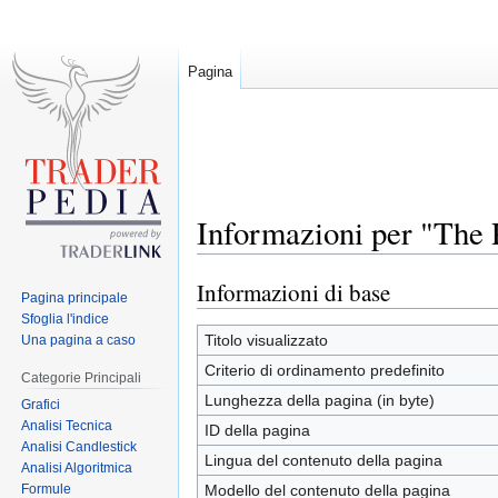
Pagina
Informazioni per "The
Informazioni di base
Jump
Jump
Pagina principale
to
to
Sfoglia l'indice
navigation
search
Titolo visualizzato
Una pagina a caso
Criterio di ordinamento predefinito
Categorie Principali
Lunghezza della pagina (in byte)
Grafici
Analisi Tecnica
ID della pagina
Analisi Candlestick
Lingua del contenuto della pagina
Analisi Algoritmica
Formule
Modello del contenuto della pagina