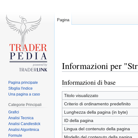
Pagina
Informazioni per "Str
Informazioni di base
Jump
Jump
Pagina principale
to
to
Sfoglia l'indice
Una pagina a caso
navigation
search
Titolo visualizzato
Criterio di ordinamento predefinito
Categorie Principali
Lunghezza della pagina (in byte)
Grafici
Analisi Tecnica
ID della pagina
Analisi Candlestick
Lingua del contenuto della pagina
Analisi Algoritmica
Formule
Modello del contenuto della pagina