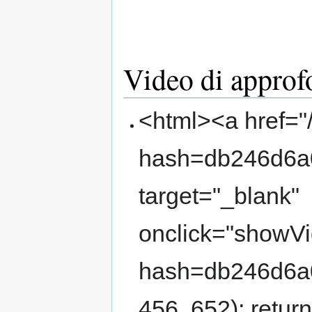
Video di appro
<html><a href="
hash=db246d6a
target="_blank"
onclick="showVi
hash=db246d6a
456, 652); retur