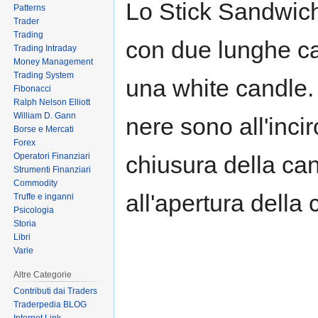
Lo Stick Sandwich
Patterns
to
to
Trader
navigation
search
Trading
con due lunghe can
Trading Intraday
Money Management
Trading System
una white candle.
Fibonacci
Ralph Nelson Elliott
William D. Gann
nere sono all'incir
Borse e Mercati
Forex
Operatori Finanziari
chiusura della ca
Strumenti Finanziari
Commodity
all'apertura della
Truffe e inganni
Psicologia
Storia
Libri
Varie
Altre Categorie
Contributi dai Traders
Traderpedia BLOG