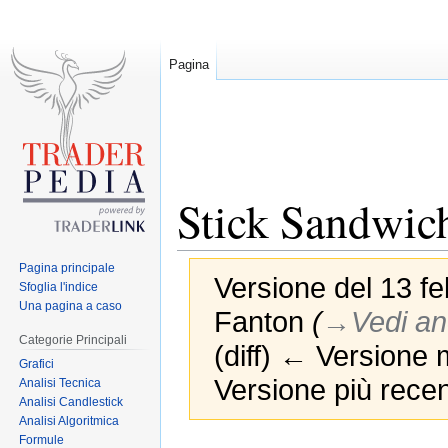
Pagina
Stick Sandwic
Pagina principale
Versione del 13 fe
Sfoglia l'indice
Una pagina a caso
Fanton
(
→‎Vedi an
Categorie Principali
(diff) ← Versione m
Grafici
Versione più recen
Analisi Tecnica
Analisi Candlestick
Analisi Algoritmica
Formule
Jump
Jump