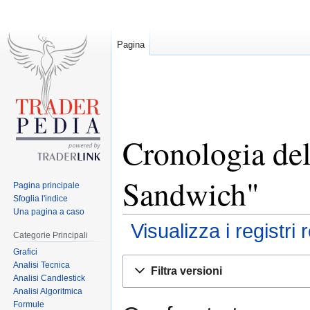
Pagina
Cronologia del
Sandwich"
Pagina principale
Sfoglia l'indice
Una pagina a caso
Visualizza i registri 
Categorie Principali
Grafici
Jump
Jump
Analisi Tecnica
Filtra versioni
to
to
Analisi Candlestick
Analisi Algoritmica
navigation
search
Formule