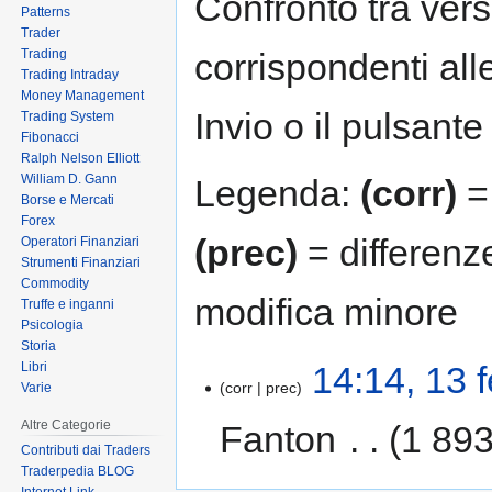
Confronto tra vers
Patterns
Trader
Trading
corrispondenti all
Trading Intraday
Money Management
Invio o il pulsante
Trading System
Fibonacci
Ralph Nelson Elliott
William D. Gann
Legenda:
(corr)
= 
Borse e Mercati
Forex
(prec)
= differenz
Operatori Finanziari
Strumenti Finanziari
Commodity
modifica minore
Truffe e inganni
Psicologia
Storia
Libri
14:14, 13 
corr
prec
Varie
Altre Categorie
Fanton
‎
1 893
Contributi dai Traders
Traderpedia BLOG