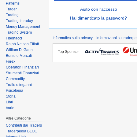
Patterns
Aiuto con l'accesso
Trader
Trading
Hai dimenticato la password?
Trading Intraday
Money Management
Trading System
Informativa sulla privacy
Informazioni su traderpe
Fibonacci
Ralph Nelson Elliott
William D. Gann
Top Sponsor
Borse e Mercati
Forex
Operatori Finanziari
Strumenti Finanziari
Commodity
Truffe e inganni
Psicologia
Storia
Libri
Varie
Altre Categorie
Contributi dai Traders
Traderpedia BLOG