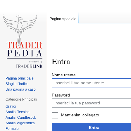
Pagina speciale
Entra
Jump
Jump
Nome utente
Pagina principale
to
to
Sfoglia l'indice
navigation
search
Una pagina a caso
Password
Categorie Principali
Grafici
Analisi Tecnica
Mantienimi collegato
Analisi Candlestick
Analisi Algoritmica
Entra
Formule