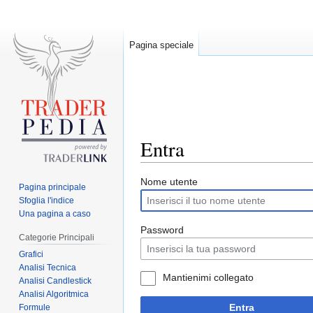
Pagina speciale
Entra
Jump
Jump
Nome utente
Pagina principale
to
to
Sfoglia l'indice
navigation
search
Una pagina a caso
Password
Categorie Principali
Grafici
Analisi Tecnica
Mantienimi collegato
Analisi Candlestick
Analisi Algoritmica
Entra
Formule