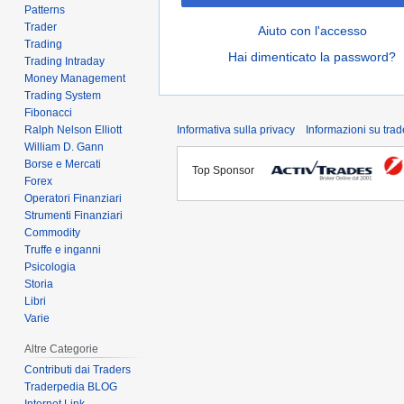
Patterns
Trader
Aiuto con l'accesso
Trading
Hai dimenticato la password?
Trading Intraday
Money Management
Trading System
Fibonacci
Ralph Nelson Elliott
Informativa sulla privacy
Informazioni su tra
William D. Gann
Borse e Mercati
Top Sponsor
Forex
Operatori Finanziari
Strumenti Finanziari
Commodity
Truffe e inganni
Psicologia
Storia
Libri
Varie
Altre Categorie
Contributi dai Traders
Traderpedia BLOG