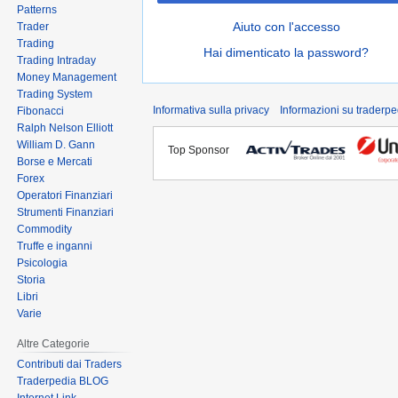
Patterns
Aiuto con l'accesso
Trader
Trading
Hai dimenticato la password?
Trading Intraday
Money Management
Trading System
Informativa sulla privacy
Informazioni su traderpe
Fibonacci
Ralph Nelson Elliott
William D. Gann
Top Sponsor
Borse e Mercati
Forex
Operatori Finanziari
Strumenti Finanziari
Commodity
Truffe e inganni
Psicologia
Storia
Libri
Varie
Altre Categorie
Contributi dai Traders
Traderpedia BLOG