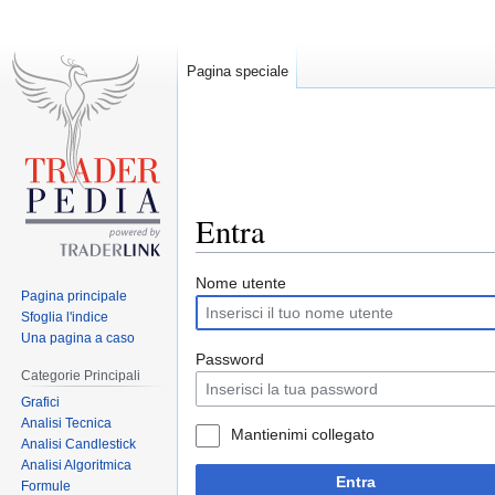
Pagina speciale
Entra
Jump
Jump
Nome utente
Pagina principale
to
to
Sfoglia l'indice
navigation
search
Una pagina a caso
Password
Categorie Principali
Grafici
Analisi Tecnica
Mantienimi collegato
Analisi Candlestick
Analisi Algoritmica
Entra
Formule