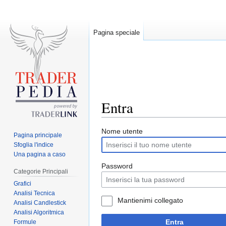
Pagina speciale
Entra
Jump
Jump
Nome utente
Pagina principale
to
to
Sfoglia l'indice
navigation
search
Una pagina a caso
Password
Categorie Principali
Grafici
Analisi Tecnica
Mantienimi collegato
Analisi Candlestick
Analisi Algoritmica
Entra
Formule