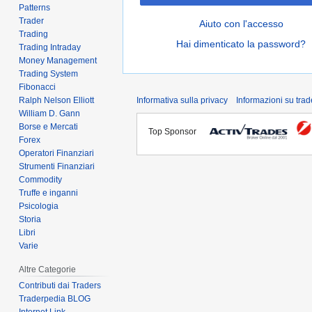
Patterns
Trader
Aiuto con l'accesso
Trading
Hai dimenticato la password?
Trading Intraday
Money Management
Trading System
Fibonacci
Ralph Nelson Elliott
Informativa sulla privacy
Informazioni su tra
William D. Gann
Borse e Mercati
Top Sponsor
Forex
Operatori Finanziari
Strumenti Finanziari
Commodity
Truffe e inganni
Psicologia
Storia
Libri
Varie
Altre Categorie
Contributi dai Traders
Traderpedia BLOG