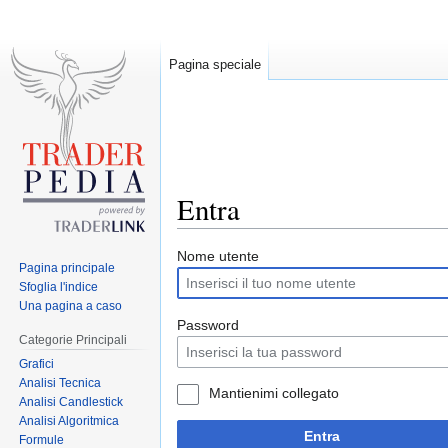
Pagina speciale
Entra
Jump
Jump
Nome utente
Pagina principale
to
to
Sfoglia l'indice
navigation
search
Una pagina a caso
Password
Categorie Principali
Grafici
Analisi Tecnica
Mantienimi collegato
Analisi Candlestick
Analisi Algoritmica
Entra
Formule