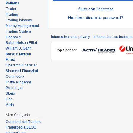
Patterns
Aiuto con l'accesso
Trader
Trading
Hai dimenticato la password?
Trading Intraday
Money Management
Trading System
Informativa sulla privacy
Informazioni su traderpe
Fibonacci
Ralph Nelson Elliott
William D. Gann
Top Sponsor
Borse e Mercati
Forex
Operatori Finanziari
Strumenti Finanziari
Commodity
Truffe e inganni
Psicologia
Storia
Libri
Varie
Altre Categorie
Contributi dai Traders
Traderpedia BLOG