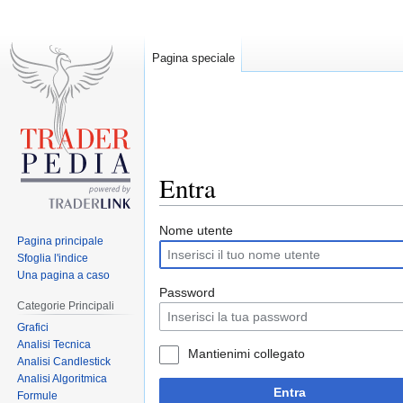
Pagina speciale
Entra
Jump
Jump
Nome utente
Pagina principale
to
to
Sfoglia l'indice
navigation
search
Una pagina a caso
Password
Categorie Principali
Grafici
Analisi Tecnica
Mantienimi collegato
Analisi Candlestick
Analisi Algoritmica
Entra
Formule