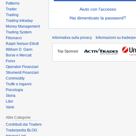
Patterns
Aiuto con l'accesso
Trader
Trading
Hai dimenticato la password?
Trading Intraday
Money Management
Trading System
Informativa sulla privacy
Informazioni su traderpe
Fibonacci
Ralph Nelson Elliott
William D. Gann
Top Sponsor
Borse e Mercati
Forex
Operatori Finanziari
Strumenti Finanziari
Commodity
Truffe e inganni
Psicologia
Storia
Libri
Varie
Altre Categorie
Contributi dai Traders
Traderpedia BLOG