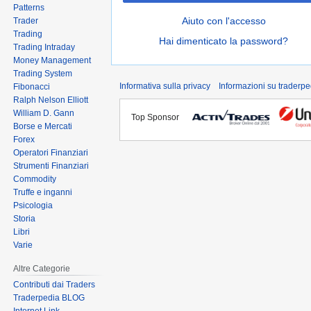
Patterns
Aiuto con l'accesso
Trader
Trading
Hai dimenticato la password?
Trading Intraday
Money Management
Trading System
Informativa sulla privacy
Informazioni su traderpe
Fibonacci
Ralph Nelson Elliott
William D. Gann
Top Sponsor
Borse e Mercati
Forex
Operatori Finanziari
Strumenti Finanziari
Commodity
Truffe e inganni
Psicologia
Storia
Libri
Varie
Altre Categorie
Contributi dai Traders
Traderpedia BLOG