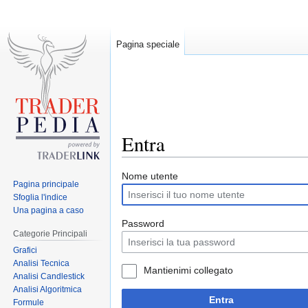
Pagina speciale
Entra
Jump
Jump
Nome utente
Pagina principale
to
to
Sfoglia l'indice
navigation
search
Una pagina a caso
Password
Categorie Principali
Grafici
Analisi Tecnica
Mantienimi collegato
Analisi Candlestick
Analisi Algoritmica
Entra
Formule