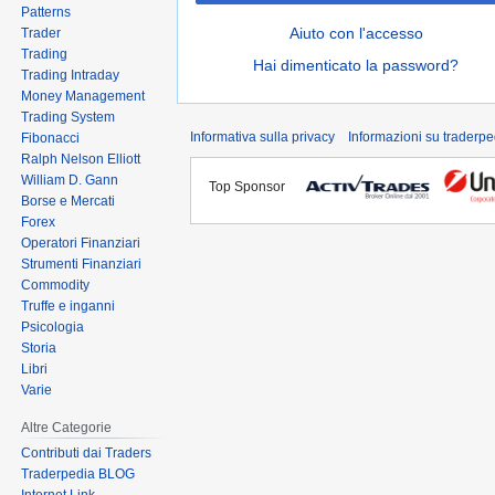
Patterns
Aiuto con l'accesso
Trader
Trading
Hai dimenticato la password?
Trading Intraday
Money Management
Trading System
Informativa sulla privacy
Informazioni su traderpe
Fibonacci
Ralph Nelson Elliott
William D. Gann
Top Sponsor
Borse e Mercati
Forex
Operatori Finanziari
Strumenti Finanziari
Commodity
Truffe e inganni
Psicologia
Storia
Libri
Varie
Altre Categorie
Contributi dai Traders
Traderpedia BLOG