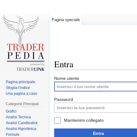
Pagina speciale
Entra
Jump
Jump
Nome utente
Pagina principale
to
to
Sfoglia l'indice
navigation
search
Una pagina a caso
Password
Categorie Principali
Grafici
Analisi Tecnica
Mantienimi collegato
Analisi Candlestick
Analisi Algoritmica
Entra
Formule