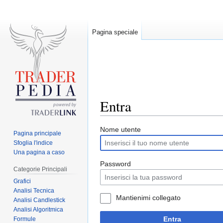
Pagina speciale
Entra
Jump
Jump
Nome utente
Pagina principale
to
to
Sfoglia l'indice
navigation
search
Una pagina a caso
Password
Categorie Principali
Grafici
Analisi Tecnica
Mantienimi collegato
Analisi Candlestick
Analisi Algoritmica
Entra
Formule