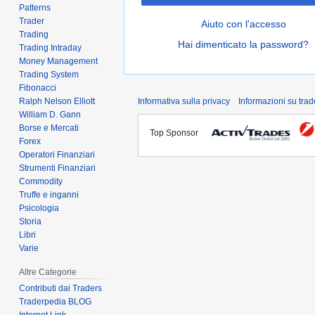
Patterns
Trader
Aiuto con l'accesso
Trading
Hai dimenticato la password?
Trading Intraday
Money Management
Trading System
Fibonacci
Ralph Nelson Elliott
Informativa sulla privacy
Informazioni su tra
William D. Gann
Borse e Mercati
Top Sponsor
Forex
Operatori Finanziari
Strumenti Finanziari
Commodity
Truffe e inganni
Psicologia
Storia
Libri
Varie
Altre Categorie
Contributi dai Traders
Traderpedia BLOG