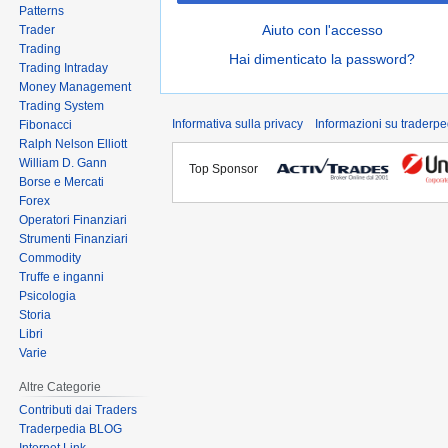
Patterns
Aiuto con l'accesso
Trader
Trading
Hai dimenticato la password?
Trading Intraday
Money Management
Trading System
Informativa sulla privacy
Informazioni su traderpe
Fibonacci
Ralph Nelson Elliott
William D. Gann
Top Sponsor
Borse e Mercati
Forex
Operatori Finanziari
Strumenti Finanziari
Commodity
Truffe e inganni
Psicologia
Storia
Libri
Varie
Altre Categorie
Contributi dai Traders
Traderpedia BLOG