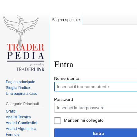
Pagina speciale
Entra
Jump
Jump
Nome utente
Pagina principale
to
to
Sfoglia l'indice
navigation
search
Una pagina a caso
Password
Categorie Principali
Grafici
Analisi Tecnica
Mantienimi collegato
Analisi Candlestick
Analisi Algoritmica
Entra
Formule