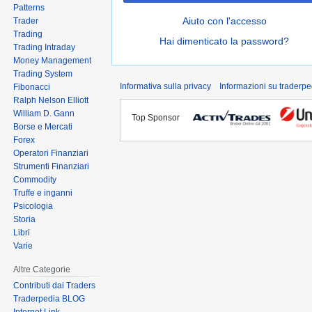
Patterns
Aiuto con l'accesso
Trader
Trading
Hai dimenticato la password?
Trading Intraday
Money Management
Trading System
Informativa sulla privacy
Informazioni su traderpe
Fibonacci
Ralph Nelson Elliott
William D. Gann
Top Sponsor
Borse e Mercati
Forex
Operatori Finanziari
Strumenti Finanziari
Commodity
Truffe e inganni
Psicologia
Storia
Libri
Varie
Altre Categorie
Contributi dai Traders
Traderpedia BLOG