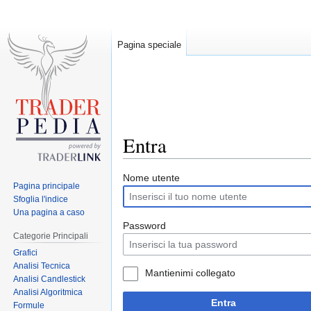
Pagina speciale
Entra
Jump
Jump
Nome utente
Pagina principale
to
to
Sfoglia l'indice
navigation
search
Una pagina a caso
Password
Categorie Principali
Grafici
Analisi Tecnica
Mantienimi collegato
Analisi Candlestick
Analisi Algoritmica
Entra
Formule