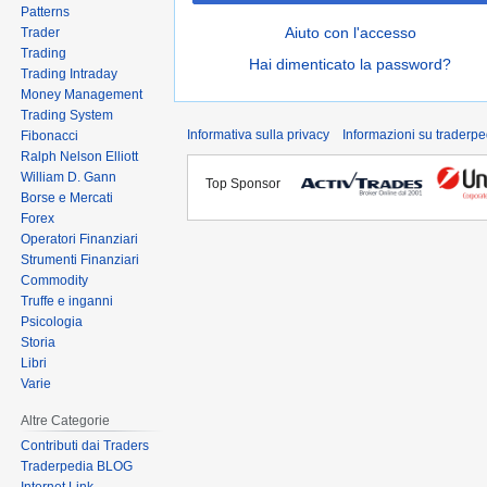
Patterns
Aiuto con l'accesso
Trader
Trading
Hai dimenticato la password?
Trading Intraday
Money Management
Trading System
Informativa sulla privacy
Informazioni su traderpe
Fibonacci
Ralph Nelson Elliott
William D. Gann
Top Sponsor
Borse e Mercati
Forex
Operatori Finanziari
Strumenti Finanziari
Commodity
Truffe e inganni
Psicologia
Storia
Libri
Varie
Altre Categorie
Contributi dai Traders
Traderpedia BLOG