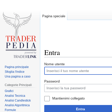
Pagina speciale
Entra
Jump
Jump
Nome utente
Pagina principale
to
to
Sfoglia l'indice
navigation
search
Una pagina a caso
Password
Categorie Principali
Grafici
Analisi Tecnica
Mantienimi collegato
Analisi Candlestick
Analisi Algoritmica
Entra
Formule