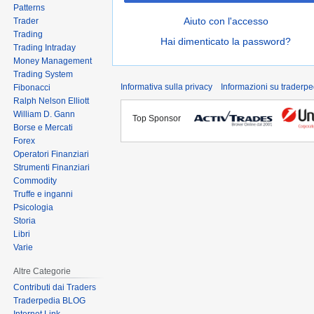
Patterns
Aiuto con l'accesso
Trader
Trading
Hai dimenticato la password?
Trading Intraday
Money Management
Trading System
Informativa sulla privacy
Informazioni su traderpe
Fibonacci
Ralph Nelson Elliott
William D. Gann
Top Sponsor
Borse e Mercati
Forex
Operatori Finanziari
Strumenti Finanziari
Commodity
Truffe e inganni
Psicologia
Storia
Libri
Varie
Altre Categorie
Contributi dai Traders
Traderpedia BLOG