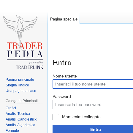
Pagina speciale
Entra
Jump
Jump
Nome utente
Pagina principale
to
to
Sfoglia l'indice
navigation
search
Una pagina a caso
Password
Categorie Principali
Grafici
Analisi Tecnica
Mantienimi collegato
Analisi Candlestick
Analisi Algoritmica
Entra
Formule