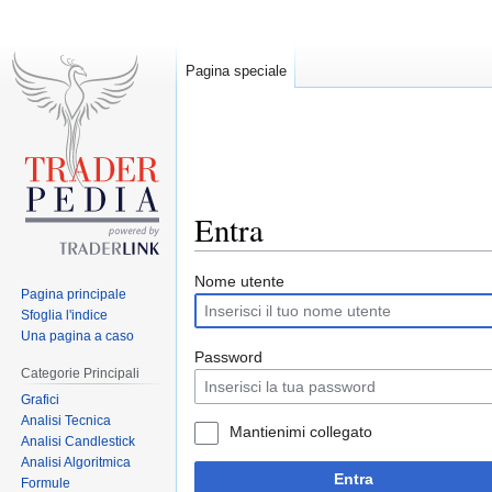
Pagina speciale
Entra
Jump
Jump
Nome utente
Pagina principale
to
to
Sfoglia l'indice
navigation
search
Una pagina a caso
Password
Categorie Principali
Grafici
Analisi Tecnica
Mantienimi collegato
Analisi Candlestick
Analisi Algoritmica
Entra
Formule