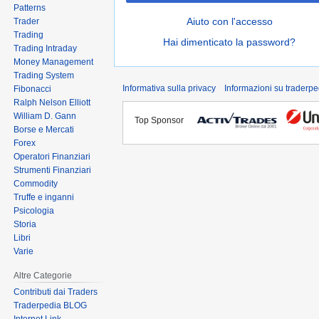
Patterns
Aiuto con l'accesso
Trader
Trading
Hai dimenticato la password?
Trading Intraday
Money Management
Trading System
Informativa sulla privacy
Informazioni su traderpe
Fibonacci
Ralph Nelson Elliott
William D. Gann
Top Sponsor
Borse e Mercati
Forex
Operatori Finanziari
Strumenti Finanziari
Commodity
Truffe e inganni
Psicologia
Storia
Libri
Varie
Altre Categorie
Contributi dai Traders
Traderpedia BLOG