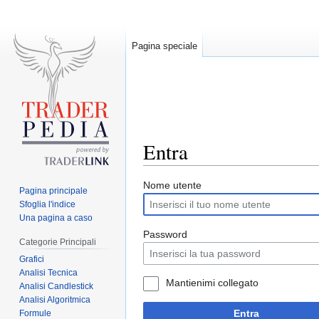
Pagina speciale
Entra
Jump
Jump
Nome utente
Pagina principale
to
to
Sfoglia l'indice
navigation
search
Una pagina a caso
Password
Categorie Principali
Grafici
Analisi Tecnica
Mantienimi collegato
Analisi Candlestick
Analisi Algoritmica
Entra
Formule