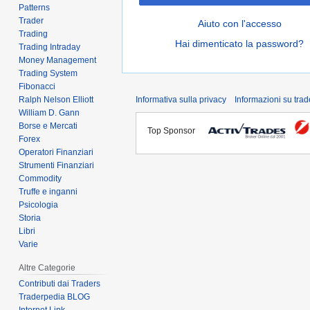
Patterns
Trader
Aiuto con l'accesso
Trading
Hai dimenticato la password?
Trading Intraday
Money Management
Trading System
Fibonacci
Ralph Nelson Elliott
Informativa sulla privacy
Informazioni su tra
William D. Gann
Borse e Mercati
Top Sponsor
Forex
Operatori Finanziari
Strumenti Finanziari
Commodity
Truffe e inganni
Psicologia
Storia
Libri
Varie
Altre Categorie
Contributi dai Traders
Traderpedia BLOG