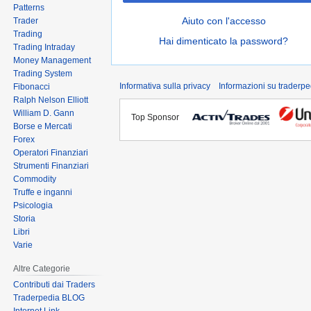
Patterns
Aiuto con l'accesso
Trader
Trading
Hai dimenticato la password?
Trading Intraday
Money Management
Trading System
Informativa sulla privacy
Informazioni su traderpe
Fibonacci
Ralph Nelson Elliott
William D. Gann
Top Sponsor
Borse e Mercati
Forex
Operatori Finanziari
Strumenti Finanziari
Commodity
Truffe e inganni
Psicologia
Storia
Libri
Varie
Altre Categorie
Contributi dai Traders
Traderpedia BLOG