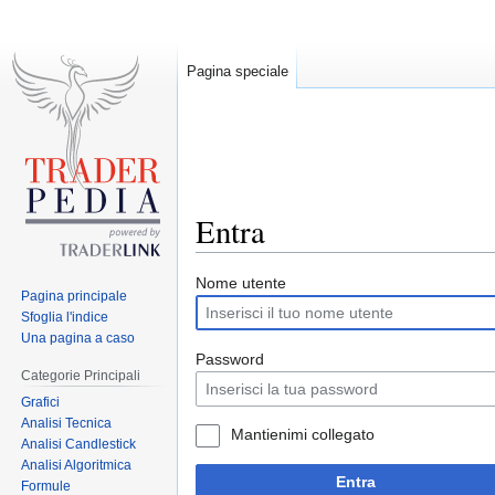
Pagina speciale
Entra
Jump
Jump
Nome utente
Pagina principale
to
to
Sfoglia l'indice
navigation
search
Una pagina a caso
Password
Categorie Principali
Grafici
Analisi Tecnica
Mantienimi collegato
Analisi Candlestick
Analisi Algoritmica
Entra
Formule