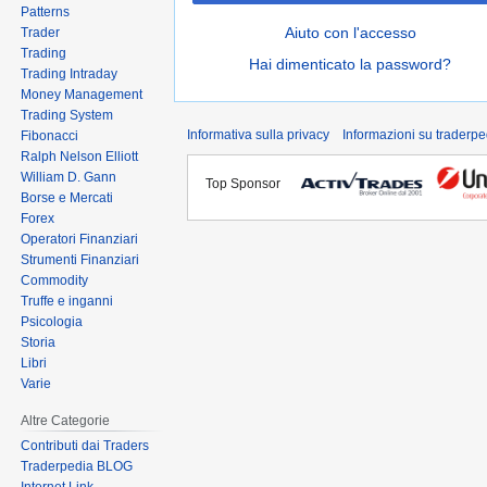
Patterns
Aiuto con l'accesso
Trader
Trading
Hai dimenticato la password?
Trading Intraday
Money Management
Trading System
Informativa sulla privacy
Informazioni su traderpe
Fibonacci
Ralph Nelson Elliott
William D. Gann
Top Sponsor
Borse e Mercati
Forex
Operatori Finanziari
Strumenti Finanziari
Commodity
Truffe e inganni
Psicologia
Storia
Libri
Varie
Altre Categorie
Contributi dai Traders
Traderpedia BLOG