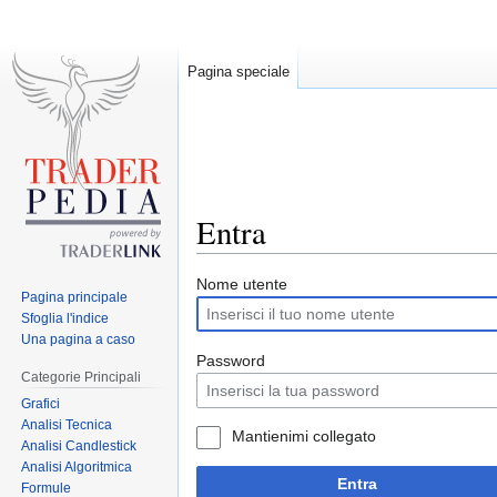
Pagina speciale
Entra
Jump
Jump
Nome utente
Pagina principale
to
to
Sfoglia l'indice
navigation
search
Una pagina a caso
Password
Categorie Principali
Grafici
Analisi Tecnica
Mantienimi collegato
Analisi Candlestick
Analisi Algoritmica
Entra
Formule