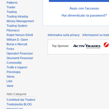
Patterns
Trader
Aiuto con l'accesso
Trading
Hai dimenticato la password?
Trading Intraday
Money Management
Trading System
Fibonacci
Ralph Nelson Elliott
Informativa sulla privacy
Informazioni su tra
William D. Gann
Borse e Mercati
Top Sponsor
Forex
Operatori Finanziari
Strumenti Finanziari
Commodity
Truffe e inganni
Psicologia
Storia
Libri
Varie
Altre Categorie
Contributi dai Traders
Traderpedia BLOG