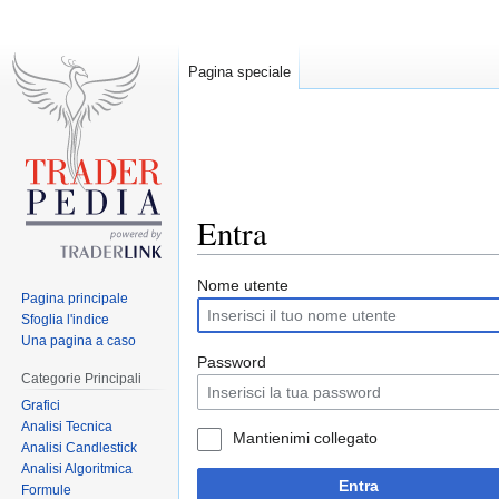
Pagina speciale
Entra
Jump
Jump
Nome utente
Pagina principale
to
to
Sfoglia l'indice
navigation
search
Una pagina a caso
Password
Categorie Principali
Grafici
Analisi Tecnica
Mantienimi collegato
Analisi Candlestick
Analisi Algoritmica
Entra
Formule