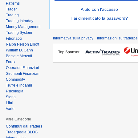
Patterns
Aiuto con l'accesso
Trader
Trading
Hai dimenticato la password?
Trading Intraday
Money Management
Trading System
Informativa sulla privacy
Informazioni su traderpe
Fibonacci
Ralph Nelson Elliott
William D. Gann
Top Sponsor
Borse e Mercati
Forex
Operatori Finanziari
Strumenti Finanziari
Commodity
Truffe e inganni
Psicologia
Storia
Libri
Varie
Altre Categorie
Contributi dai Traders
Traderpedia BLOG