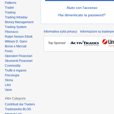
Patterns
Aiuto con l'accesso
Trader
Trading
Hai dimenticato la password?
Trading Intraday
Money Management
Trading System
Informativa sulla privacy
Informazioni su traderpe
Fibonacci
Ralph Nelson Elliott
William D. Gann
Top Sponsor
Borse e Mercati
Forex
Operatori Finanziari
Strumenti Finanziari
Commodity
Truffe e inganni
Psicologia
Storia
Libri
Varie
Altre Categorie
Contributi dai Traders
Traderpedia BLOG