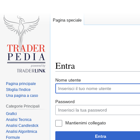
Pagina speciale
Entra
Jump
Jump
Nome utente
Pagina principale
to
to
Sfoglia l'indice
navigation
search
Una pagina a caso
Password
Categorie Principali
Grafici
Analisi Tecnica
Mantienimi collegato
Analisi Candlestick
Analisi Algoritmica
Entra
Formule