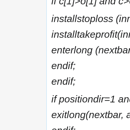
if c[1]>o[1] and c
installstoploss (i
installtakeprofit(i
enterlong (nextbar
endif;
endif;
if positiondir=1 a
exitlong(nextbar, 