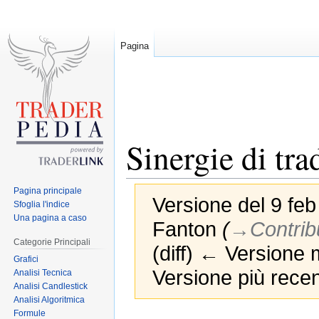
Pagina
Sinergie di tra
Pagina principale
Versione del 9 feb
Sfoglia l'indice
Una pagina a caso
Fanton
(
→‎Contrib
Categorie Principali
(diff) ← Versione m
Grafici
Versione più recen
Analisi Tecnica
Analisi Candlestick
Analisi Algoritmica
Formule
Jump
Jump