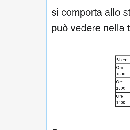
si comporta allo 
può vedere nella t
Sistem
Ore
1600
Ore
1500
Ore
1400