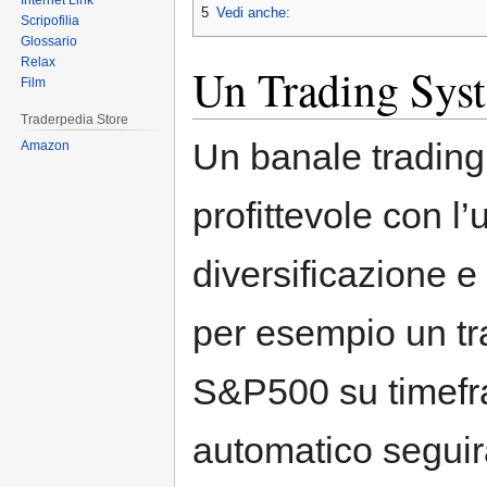
Internet Link
5
Vedi anche:
Scripofilia
Glossario
Relax
Un Trading Sys
Film
Traderpedia Store
Un banale trading
Amazon
profittevole con l’
diversificazione
per esempio un tra
S&P500 su timefra
automatico seguir