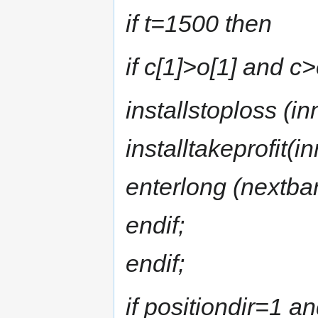
if t=1500 then
if c[1]>o[1] and c
installstoploss (i
installtakeprofit(i
enterlong (nextbar
endif;
endif;
if positiondir=1 a