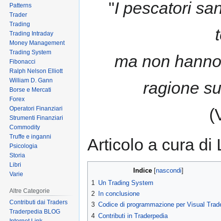
"
I pescatori sa
Patterns
to
to
Trader
navigation
search
Trading
Trading Intraday
Money Management
Trading System
ma non hanno m
Fibonacci
Ralph Nelson Elliott
William D. Gann
ragione suf
Borse e Mercati
Forex
Operatori Finanziari
(
Strumenti Finanziari
Commodity
Truffe e inganni
Articolo a cura d
Psicologia
Storia
Libri
Indice
Varie
1
Un Trading System
Altre Categorie
2
In conclusione
Contributi dai Traders
3
Codice di programmazione per Visual Trad
Traderpedia BLOG
4
Contributi in Traderpedia