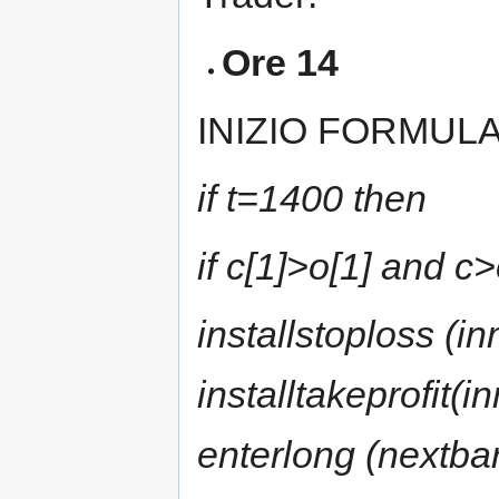
Ore 14
INIZIO FORMUL
if t=1400 then
if c[1]>o[1] and c
installstoploss (i
installtakeprofit(i
enterlong (nextbar