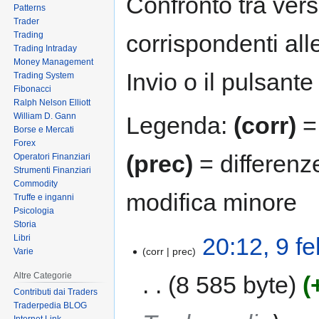
Confronto tra vers
Patterns
Trader
Trading
corrispondenti all
Trading Intraday
Money Management
Invio o il pulsante
Trading System
Fibonacci
Ralph Nelson Elliott
William D. Gann
Legenda:
(corr)
= 
Borse e Mercati
Forex
(prec)
= differenz
Operatori Finanziari
Strumenti Finanziari
Commodity
modifica minore
Truffe e inganni
Psicologia
Storia
Libri
20:12, 9 f
corr
prec
Varie
Altre Categorie
8 585 byte
Contributi dai Traders
Traderpedia BLOG