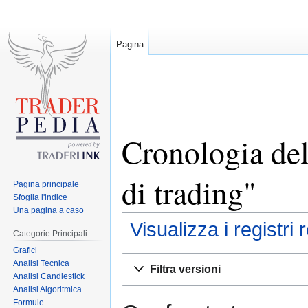
Pagina
Cronologia del
di trading"
Pagina principale
Sfoglia l'indice
Una pagina a caso
Visualizza i registri 
Categorie Principali
Grafici
Jump
Jump
Analisi Tecnica
Filtra versioni
to
to
Analisi Candlestick
Analisi Algoritmica
navigation
search
Formule