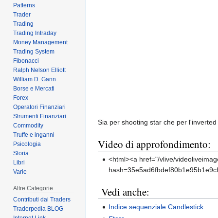
Patterns
Trader
Trading
Trading Intraday
Money Management
Trading System
Fibonacci
Ralph Nelson Elliott
William D. Gann
Borse e Mercati
Forex
Operatori Finanziari
Strumenti Finanziari
Sia per shooting star che per l'inverte
Commodity
Truffe e inganni
Video di approfondimento:
Psicologia
Storia
<html><a href="/vlive/videoliveim
Libri
hash=35e5ad6fbdef80b1e95b1e9cf917
Varie
Altre Categorie
Vedi anche:
Contributi dai Traders
Indice sequenziale Candlestick
Traderpedia BLOG