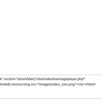
" onclick="showVideo('/vlive/videoliveimageplayer.php?
Modello teorico<img src="/images/video_icon.png"></a></html>