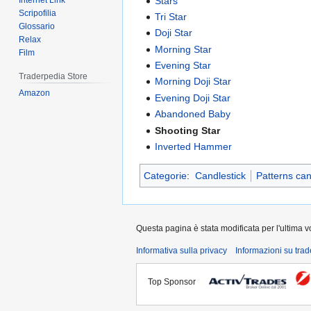
Stars
Internet Link
Scripofilia
Tri Star
Glossario
Doji Star
Relax
Morning Star
Film
Evening Star
Traderpedia Store
Morning Doji Star
Amazon
Evening Doji Star
Abandoned Baby
Shooting Star
Inverted Hammer
Categorie
:
Candlestick
Patterns can
Questa pagina è stata modificata per l'ultima vo
Informativa sulla privacy
Informazioni su tra
Top Sponsor