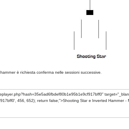
d hammer è richiesta conferma nelle sessioni successive.
ageplayer.php?hash=35e5ad6fbdef80b1e95b1e9cf917bff0" target="_blank
bff0', 456, 652); return false;">Shooting Star e Inverted Hammer - 