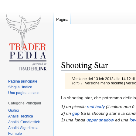
Pagina
Shooting Star
Versione del 13 feb 2013 alle 14:12 di
Pagina principale
(diff) ← Versione meno recente | Version
Sfoglia l'indice
Una pagina a caso
Jump
Jump
La shooting star, che potremmo definire 
Categorie Principali
to
to
1) un piccolo
real body
(il colore non è
Grafici
navigation
search
2) un
gap
tra la shooting star e la can
Analisi Tecnica
3) una lunga
upper shadow
ed una
lo
Analisi Candlestick
Analisi Algoritmica
Formule