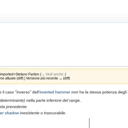
imported>Stefano Fanton
(
→‎ Vedi anche:
)
e attuale (diff) | Versione più recente → (diff)
il caso "inverso" dell'
inverted hammer
non ha la stessa potenza degli a
 determinante) nella parte inferiore del range.
dela precedente.
wer shadow
inesistente o trascurabile.