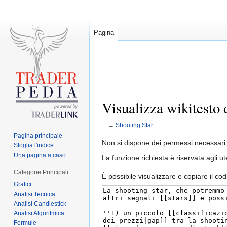
Pagina
Visualizza wikitesto 
←
Shooting Star
Pagina principale
Jump
Jump
Non si dispone dei permessi necessari 
Sfoglia l'indice
to
to
Una pagina a caso
La funzione richiesta è riservata agli 
navigation
search
Categorie Principali
È possibile visualizzare e copiare il co
Grafici
Analisi Tecnica
Analisi Candlestick
Analisi Algoritmica
Formule