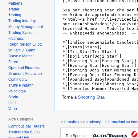
Patterns
Trader
Trading
Trading Intraday
Money Management
Trading System
Fibonacci
Ralph Nelson Elliott
William D. Gann
Borse e Mercati
Forex
Operatori Finanziari
Strumenti Finanziari
Commodity
Truffe e inganni
Psicologia
Torna a
Shooting Star
.
Storia
Libri
Varie
Altre Categorie
Informativa sulla privacy
Informazioni su tra
Contributi dai Traders
Traderpedia BLOG
Top Sponsor