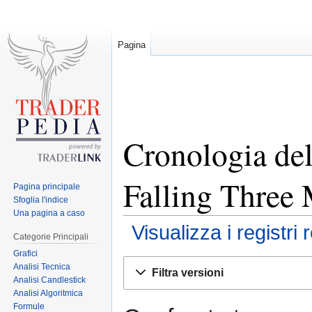
Pagina
Cronologia del
Falling Three
Pagina principale
Sfoglia l'indice
Una pagina a caso
Visualizza i registri 
Categorie Principali
Grafici
Jump
Jump
Analisi Tecnica
Filtra versioni
to
to
Analisi Candlestick
Analisi Algoritmica
navigation
search
Formule