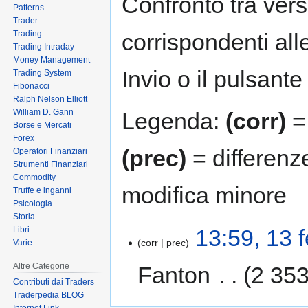
Confronto tra vers
Patterns
Trader
Trading
corrispondenti all
Trading Intraday
Money Management
Invio o il pulsante
Trading System
Fibonacci
Ralph Nelson Elliott
William D. Gann
Legenda:
(corr)
= 
Borse e Mercati
Forex
(prec)
= differenz
Operatori Finanziari
Strumenti Finanziari
Commodity
modifica minore
Truffe e inganni
Psicologia
Storia
Libri
13:59, 13 
corr
prec
Varie
Altre Categorie
Fanton
‎
2 353
Contributi dai Traders
Traderpedia BLOG