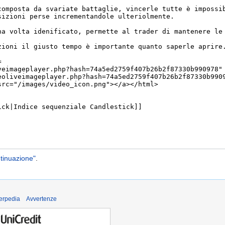
ntinuazione"
.
derpedia
Avvertenze