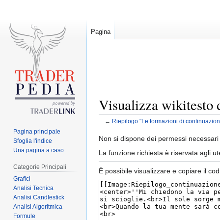
Pagina
Visualizza wikitesto 
←
Riepilogo "Le formazioni di continuazion
Pagina principale
Jump
Jump
Non si dispone dei permessi necessari 
Sfoglia l'indice
to
to
Una pagina a caso
La funzione richiesta è riservata agli 
navigation
search
Categorie Principali
È possibile visualizzare e copiare il co
Grafici
Analisi Tecnica
Analisi Candlestick
Analisi Algoritmica
Formule