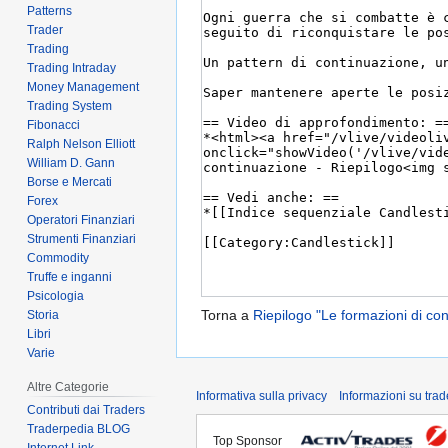
Patterns
Trader
Trading
Trading Intraday
Money Management
Trading System
Fibonacci
Ralph Nelson Elliott
William D. Gann
Borse e Mercati
Forex
Operatori Finanziari
Strumenti Finanziari
Commodity
Truffe e inganni
Psicologia
Torna a
Riepilogo "Le formazioni di co
Storia
Libri
Varie
Altre Categorie
Informativa sulla privacy
Informazioni su tra
Contributi dai Traders
Traderpedia BLOG
Top Sponsor