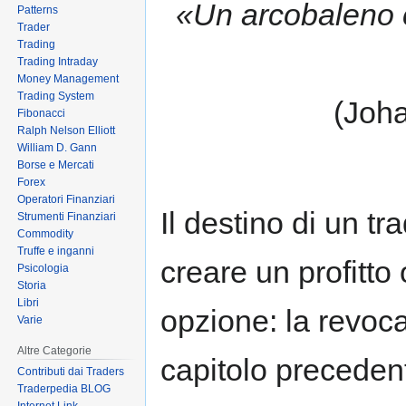
«Un arcobaleno c
Patterns
to
to
Trader
navigation
search
Trading
Trading Intraday
Money Management
Trading System
(Joh
Fibonacci
Ralph Nelson Elliott
William D. Gann
Borse e Mercati
Forex
Operatori Finanziari
Il destino di un t
Strumenti Finanziari
Commodity
Truffe e inganni
creare un profitto 
Psicologia
Storia
Libri
opzione: la revoca
Varie
Altre Categorie
capitolo precedente
Contributi dai Traders
Traderpedia BLOG