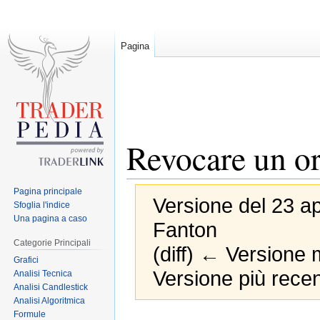
Pagina
Revocare un o
Pagina principale
Versione del 23 ap
Sfoglia l'indice
Una pagina a caso
Fanton
Categorie Principali
(diff) ← Versione m
Grafici
Versione più recen
Analisi Tecnica
Analisi Candlestick
Analisi Algoritmica
Formule
Jump
Jump